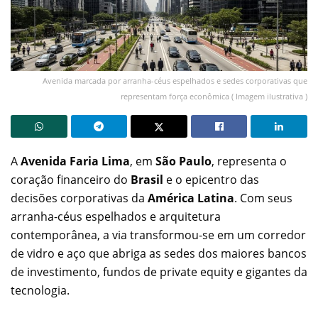
Avenida marcada por arranha-céus espelhados e sedes corporativas que
representam força econômica ( Imagem ilustrativa )
A
Avenida Faria Lima
, em
São Paulo
, representa o
coração financeiro do
Brasil
e o epicentro das
decisões corporativas da
América Latina
. Com seus
arranha-céus espelhados e arquitetura
contemporânea, a via transformou-se em um corredor
de vidro e aço que abriga as sedes dos maiores bancos
de investimento, fundos de private equity e gigantes da
tecnologia.