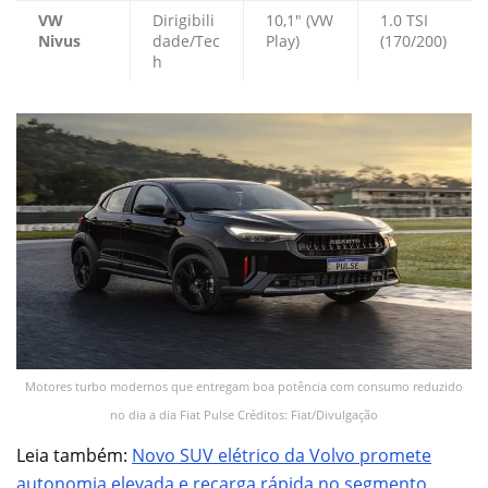
VW
Dirigibili
10,1″ (VW
1.0 TSI
Nivus
dade/Tec
Play)
(170/200)
h
Motores turbo modernos que entregam boa potência com consumo reduzido
no dia a dia Fiat Pulse Créditos: Fiat/Divulgação
Leia também:
Novo SUV elétrico da Volvo promete
autonomia elevada e recarga rápida no segmento