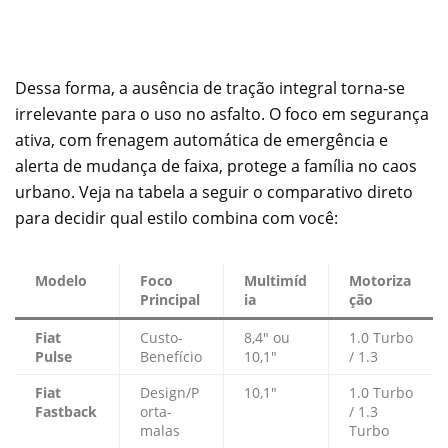
Dessa forma, a ausência de tração integral torna-se
irrelevante para o uso no asfalto. O foco em segurança
ativa, com frenagem automática de emergência e
alerta de mudança de faixa, protege a família no caos
urbano. Veja na tabela a seguir o comparativo direto
para decidir qual estilo combina com você:
Modelo
Foco
Multimíd
Motoriza
Principal
ia
ção
Fiat
Custo-
8,4″ ou
1.0 Turbo
Pulse
Benefício
10,1″
/ 1.3
Fiat
Design/P
10,1″
1.0 Turbo
Fastback
orta-
/ 1.3
malas
Turbo