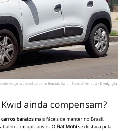
ndo preço acessível ao bolso Renault Kwid – Foto: Wikimedia / Divulgaçõa
lt Kwid ainda compensam?
s
carros baratos
mais fáceis de manter no Brasil,
abalho com aplicativos. O
Fiat Mobi
se destaca pela