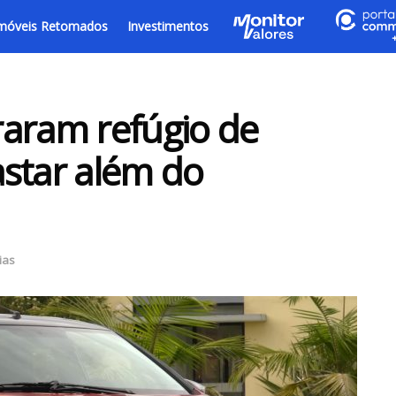
móveis Retomados
Investimentos
raram refúgio de
star além do
ias