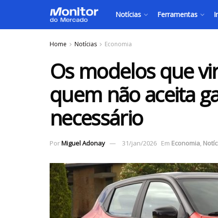
Notícias
Ferramentas
I
Home
Notícias
Economia
Os modelos que vi
quem não aceita ga
necessário
Por
Miguel Adonay
31/jan/2026
Em
Economia
,
Notíc