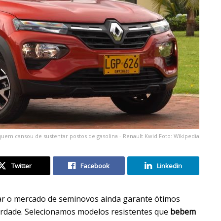
quem cansou de sustentar postos de gasolina - Renault Kwid Foto: Wikipedia
Twitter
Facebook
Linkedin
ar o mercado de seminovos ainda garante ótimos
rdade. Selecionamos modelos resistentes que
bebem