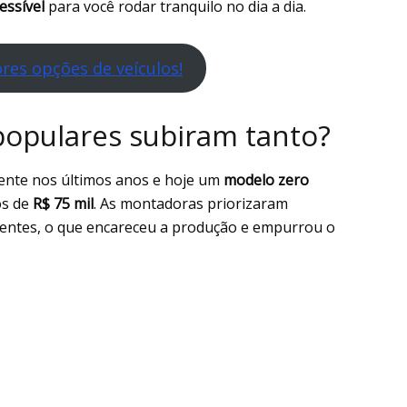
ssível
para você rodar tranquilo no dia a dia.
res opções de veículos!
populares subiram tanto?
ente nos últimos anos e hoje um
modelo zero
os de
R$ 75 mil
. As montadoras priorizaram
ientes, o que encareceu a produção e empurrou o