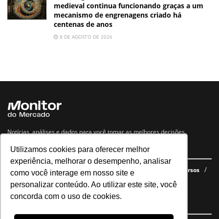
medieval continua funcionando graças a um
mecanismo de engrenagens criado há
centenas de anos
8 DE AGOSTO DE 2026
Notícias, análises e dados para você tomar as melhores decisões.
Utilizamos cookies para oferecer melhor
Navegue no site
experiência, melhorar o desempenho, analisar
Últimas notícias
Quem somos
E-books gratuitos
Cursos
como você interage em nosso site e
Política de privacidade
personalizar conteúdo. Ao utilizar este site, você
concorda com o uso de cookies.
Siga nossas redes