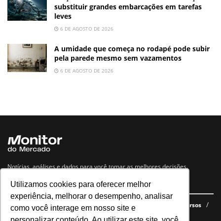
substituir grandes embarcações em tarefas
leves
6 DE AGOSTO DE 2026
A umidade que começa no rodapé pode subir
pela parede mesmo sem vazamentos
6 DE AGOSTO DE 2026
Notícias, análises e dados para você tomar as melhores decisões.
Utilizamos cookies para oferecer melhor
Navegue no site
experiência, melhorar o desempenho, analisar
Últimas notícias
Quem somos
E-books gratuitos
Cursos
como você interage em nosso site e
Política de privacidade
personalizar conteúdo. Ao utilizar este site, você