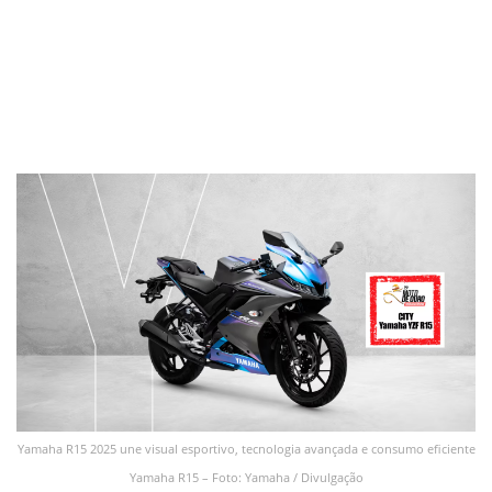
Yamaha R15 2025 une visual esportivo, tecnologia avançada e consumo eficiente
Yamaha R15 – Foto: Yamaha / Divulgação