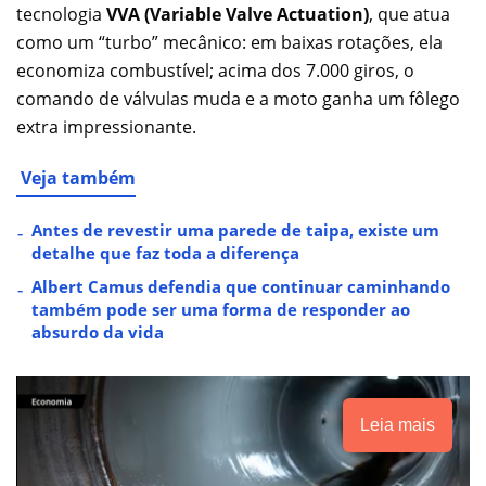
tecnologia
VVA (Variable Valve Actuation)
, que atua
como um “turbo” mecânico: em baixas rotações, ela
economiza combustível; acima dos 7.000 giros, o
comando de válvulas muda e a moto ganha um fôlego
extra impressionante.
Veja também
Antes de revestir uma parede de taipa, existe um
detalhe que faz toda a diferença
Albert Camus defendia que continuar caminhando
também pode ser uma forma de responder ao
absurdo da vida
Leia mais