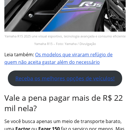
Yamaha R15 2025 une visual esportivo, tecnologia avançada e consumo eficiente
Yamaha R15 – Foto: Yamaha / Divulgação
Leia também:
Os modelos que viraram refúgio de
quem não aceita gastar além do necessário
Receba os melhores opções de veículos!
Vale a pena pagar mais de R$ 22
mil nela?
Se você busca apenas um meio de transporte barato,
uma
Factor
ou
Fazer 150
faz o serviço por menos. Mas