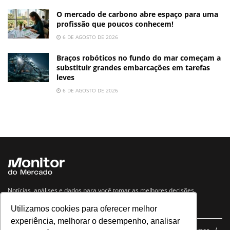
O mercado de carbono abre espaço para uma
profissão que poucos conhecem!
6 DE AGOSTO DE 2026
Braços robóticos no fundo do mar começam a
substituir grandes embarcações em tarefas
leves
6 DE AGOSTO DE 2026
Notícias, análises e dados para você tomar as melhores decisões.
Utilizamos cookies para oferecer melhor
Navegue no site
experiência, melhorar o desempenho, analisar