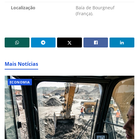
Localização
Baía de Bourgneuf
(França).
Mais Notícias
ECONOMIA