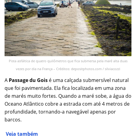
Pista asfáltica de quatro quilômetros que fica submersa pela maré alta duas
vezes por dia na França – Créditos: depositphotos.com / silviacozzi
A
Passage du Gois
é uma calçada submersível natural
que foi pavimentada. Ela fica localizada em uma zona
de marés muito fortes. Quando a maré sobe, a água do
Oceano Atlântico cobre a estrada com até 4 metros de
profundidade, tornando-a navegável apenas por
barcos.
Veja também