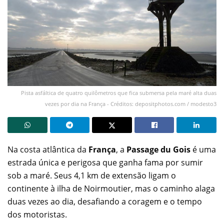
Pista asfáltica de quatro quilômetros que fica submersa pela maré alta duas
vezes por dia na França - Créditos: depositphotos.com / modesto3
Na costa atlântica da
França
, a
Passage du Gois
é uma
estrada única e perigosa que ganha fama por sumir
sob a maré. Seus 4,1 km de extensão ligam o
continente à ilha de Noirmoutier, mas o caminho alaga
duas vezes ao dia, desafiando a coragem e o tempo
dos motoristas.