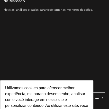
Notícias, análises e dados para você tomar as melhores decisões.
Utilizamos cookies para oferecer melhor
Navegue no site
experiência, melhorar o desempenho, analisar
Últimas notícias
Quem somos
E-books gratuitos
Cursos
como você interage em nosso site e
Política de privacidade
personalizar conteúdo. Ao utilizar este site, você