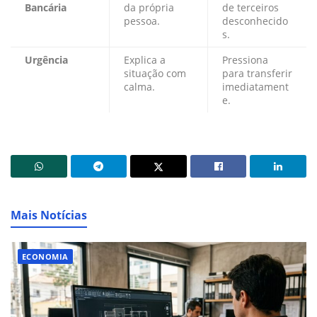
Bancária
da própria
de terceiros
pessoa.
desconhecido
s.
Urgência
Explica a
Pressiona
situação com
para transferir
calma.
imediatament
e.
Mais Notícias
ECONOMIA