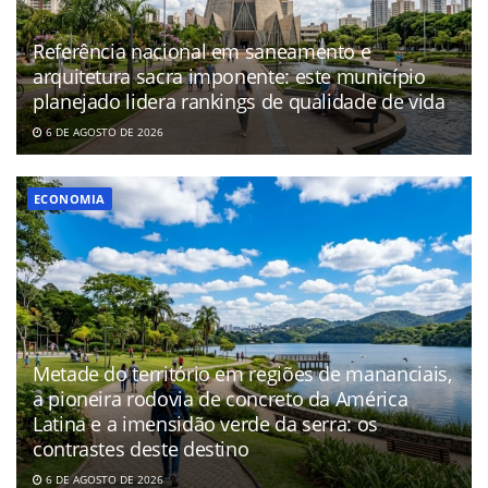
Referência nacional em saneamento e
arquitetura sacra imponente: este município
planejado lidera rankings de qualidade de vida
6 DE AGOSTO DE 2026
ECONOMIA
Metade do território em regiões de mananciais,
a pioneira rodovia de concreto da América
Latina e a imensidão verde da serra: os
contrastes deste destino
6 DE AGOSTO DE 2026