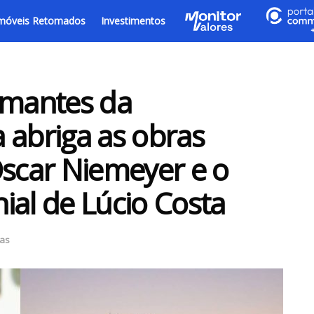
móveis Retomados
Investimentos
amantes da
a abriga as obras
car Niemeyer e o
ial de Lúcio Costa
ias