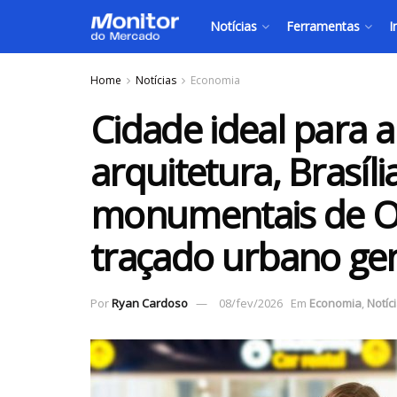
Notícias
Ferramentas
I
Home
Notícias
Economia
Cidade ideal para 
arquitetura, Brasíli
monumentais de Os
traçado urbano gen
Por
Ryan Cardoso
08/fev/2026
Em
Economia
,
Notíc