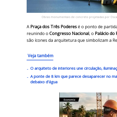
Obras monumentais de concreto projetadas por Oscar
A
Praça dos Três Poderes
é o ponto de partid
reunindo o
Congresso Nacional
, o
Palácio do 
são ícones da arquitetura que simbolizam a Re
Veja também
O arquiteto de interiores une circulação, ilumin
A ponte de 8 km que parece desaparecer no mar t
debaixo d’água