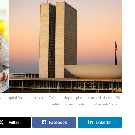
a capital federal brasileira - Créditos: depositphotos.com / vladteodor95 -
Créditos: depositphotos.com / AngelaMacario
Twitter
Facebook
Linkedin