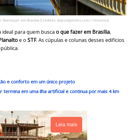
 Niemeyer em Brasília (Créditos: depositphotos.com / rmnunes)
a ideal para quem busca
o que fazer em Brasília
,
Planalto
e o
STF
. As cúpulas e colunas desses edifícios
pública.
ação e conforto em um único projeto
ermina em uma ilha artificial e continua por mais 4 km
Leia mais