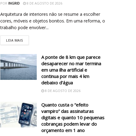
POR
INGRID
8 DE AGOSTO DE 2026
Arquitetura de interiores não se resume a escolher
cores, móveis e objetos bonitos. Em uma reforma, o
trabalho pode envolver...
LEIA MAIS
A ponte de 8 km que parece
desaparecer no mar termina
em uma ilha artificial e
continua por mais 4 km
debaixo d’água
8 DE AGOSTO DE 2026
Quanto custa o “efeito
vampiro” das assinaturas
digitais e quanto 10 pequenas
cobranças podem levar do
orçamento em 1 ano