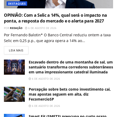
DESTAQUES
OPINIÃO: Com a Selic a 14%, qual será o impacto na
ponta, a resposta do mercado e o alerta para 2027
POR
REDAÇÃO
6 DE AGOSTO DE 2026
Por Fernando Balotin* O Banco Central reduziu ontem a taxa
Selic em 0,25 p.p., que agora opera a 14% ao...
LEIA MAIS
Escavado dentro de uma montanha de sal, um
santuário transforma corredores subterrâneos
em uma impressionante catedral iluminada
6 DE AGOSTO DE 2026
Percepção sobre bets como investimento cai,
mas apostas seguem em alta, diz
FecomercioSP
6 DE AGOSTO DE 2026
Smart Fit (SMFT3) preocupa no curto prazo,