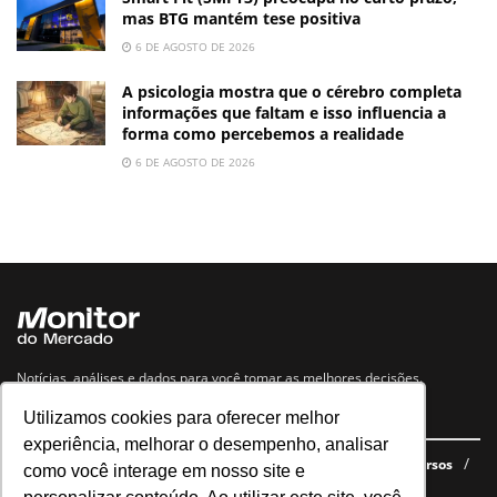
mas BTG mantém tese positiva
6 DE AGOSTO DE 2026
A psicologia mostra que o cérebro completa
informações que faltam e isso influencia a
forma como percebemos a realidade
6 DE AGOSTO DE 2026
Notícias, análises e dados para você tomar as melhores decisões.
Utilizamos cookies para oferecer melhor
Navegue no site
experiência, melhorar o desempenho, analisar
Últimas notícias
Quem somos
E-books gratuitos
Cursos
como você interage em nosso site e
Política de privacidade