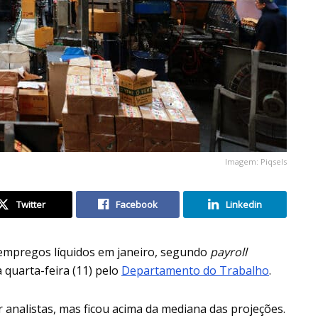
Imagem: Piqsels
Twitter
Facebook
Linkedin
 empregos líquidos em janeiro, segundo
payroll
a quarta-feira (11) pelo
Departamento do Trabalho
.
r analistas, mas ficou acima da mediana das projeções.