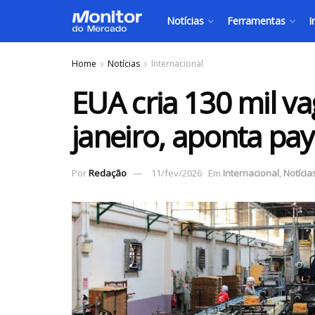
Notícias
Ferramentas
I
Home
Notícias
Internacional
EUA cria 130 mil 
janeiro, aponta pay
Por
Redação
11/fev/2026
Em
Internacional
,
Notícia