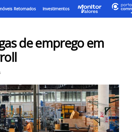
móveis Retomados
Investimentos
vagas de emprego em
roll
s