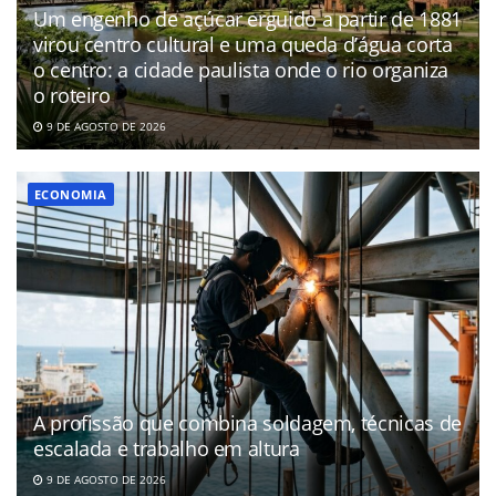
Um engenho de açúcar erguido a partir de 1881
virou centro cultural e uma queda d’água corta
o centro: a cidade paulista onde o rio organiza
o roteiro
9 DE AGOSTO DE 2026
ECONOMIA
A profissão que combina soldagem, técnicas de
escalada e trabalho em altura
9 DE AGOSTO DE 2026