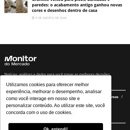
paredes: o acabamento antigo ganhou novas
cores e desenhos dentro de casa
9 DE AGOSTO DE 2026
Notícias, análises e dados para você tomar as melhores decisões.
Utilizamos cookies para oferecer melhor
Navegue no site
experiência, melhorar o desempenho, analisar
Últimas notícias
Quem somos
E-books gratuitos
Cursos
como você interage em nosso site e
Política de privacidade
personalizar conteúdo. Ao utilizar este site, você
concorda com o uso de cookies.
Siga nossas redes
Ok, entendi!