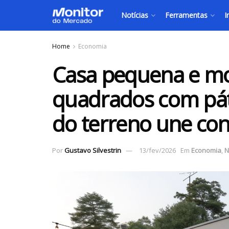
Notícias
Ferramentas
I
Home
Economia
Casa pequena e m
quadrados com páti
do terreno une conf
Por
Gustavo Silvestrin
13/fev/2026
Em
Economia
,
N