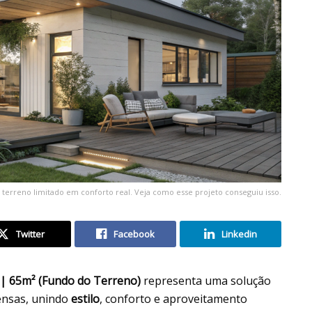
rreno limitado em conforto real. Veja como esse projeto conseguiu isso.
Twitter
Facebook
Linkedin
 | 65m² (Fundo do Terreno)
representa uma solução
ensas, unindo
estilo
, conforto e aproveitamento