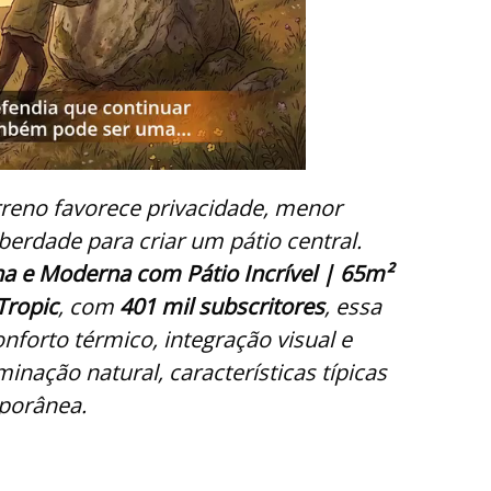
rreno favorece privacidade, menor
iberdade para criar um pátio central.
a e Moderna com Pátio Incrível | 65m²
Tropic
, com
401 mil subscritores
, essa
nforto térmico, integração visual e
nação natural, características típicas
porânea.