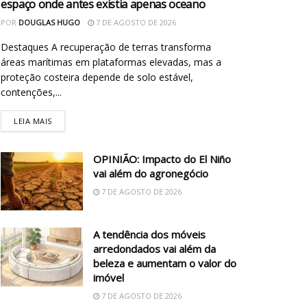
espaço onde antes existia apenas oceano
POR
DOUGLAS HUGO
7 DE AGOSTO DE 2026
Destaques A recuperação de terras transforma
áreas marítimas em plataformas elevadas, mas a
proteção costeira depende de solo estável,
contenções,...
LEIA MAIS
OPINIÃO: Impacto do El Niño
vai além do agronegócio
7 DE AGOSTO DE 2026
A tendência dos móveis
arredondados vai além da
beleza e aumentam o valor do
imóvel
7 DE AGOSTO DE 2026