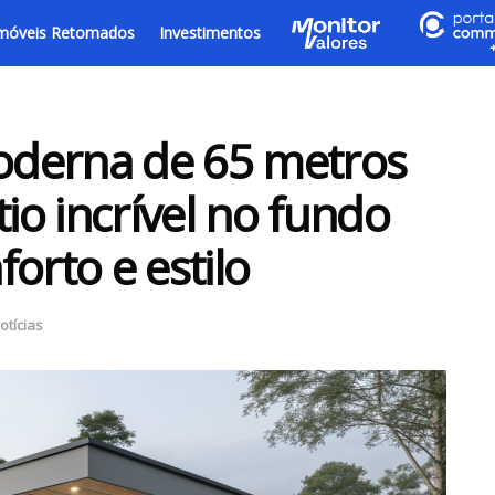
móveis Retomados
Investimentos
oderna de 65 metros
o incrível no fundo
orto e estilo
otícias