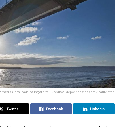
metros localizada na Inglaterra - Créditos: depositphotos.com / paulvinten
Twitter
Facebook
Linkedin