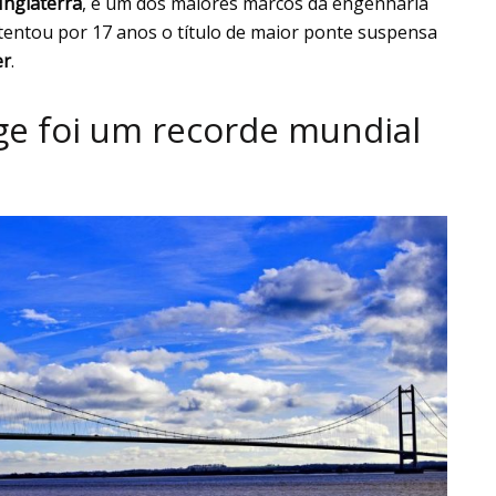
Inglaterra
, é um dos maiores marcos da engenharia
stentou por 17 anos o título de maior ponte suspensa
er
.
ge foi um recorde mundial