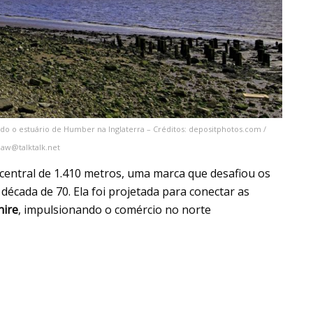
do o estuário de Humber na Inglaterra – Créditos: depositphotos.com /
haw@talktalk.net
central de 1.410 metros, uma marca que desafiou os
 década de 70. Ela foi projetada para conectar as
hire
, impulsionando o comércio no norte