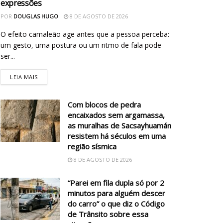
expressões
POR
DOUGLAS HUGO
8 DE AGOSTO DE 2026
O efeito camaleão age antes que a pessoa perceba:
um gesto, uma postura ou um ritmo de fala pode
ser...
LEIA MAIS
Com blocos de pedra
encaixados sem argamassa,
as muralhas de Sacsayhuamán
resistem há séculos em uma
região sísmica
8 DE AGOSTO DE 2026
“Parei em fila dupla só por 2
minutos para alguém descer
do carro” o que diz o Código
de Trânsito sobre essa