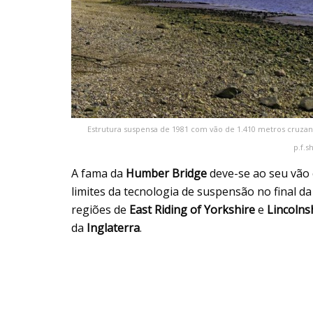
Estrutura suspensa de 1981 com vão de 1.410 metros cruzan
p.f.s
A fama da
Humber Bridge
deve-se ao seu vão 
limites da tecnologia de suspensão no final da
regiões de
East Riding of Yorkshire
e
Lincolns
da
Inglaterra
.