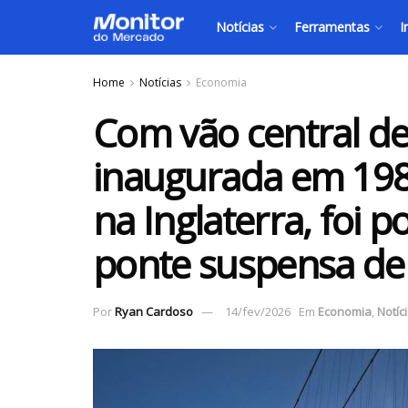
Notícias
Ferramentas
I
Home
Notícias
Economia
Com vão central de
inaugurada em 198
na Inglaterra, foi 
ponte suspensa de 
Por
Ryan Cardoso
14/fev/2026
Em
Economia
,
Notíc