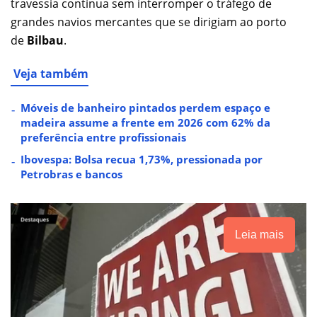
travessia contínua sem interromper o tráfego de
grandes navios mercantes que se dirigiam ao porto
de
Bilbau
.
Veja também
Móveis de banheiro pintados perdem espaço e
madeira assume a frente em 2026 com 62% da
preferência entre profissionais
Ibovespa: Bolsa recua 1,73%, pressionada por
Petrobras e bancos
Leia mais