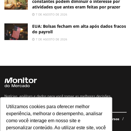
constantes podem diminuir o interesse por
atividades que antes eram feitas por prazer
7 DE AGOSTO DE 2026
EUA: Bolsas fecham em alta após dados fracos
do payroll
7 DE AGOSTO DE 2026
Notícias, análises e dados para você tomar as melhores decisões.
Utilizamos cookies para oferecer melhor
Navegue no site
experiência, melhorar o desempenho, analisar
Últimas notícias
Quem somos
E-books gratuitos
Cursos
como você interage em nosso site e
Política de privacidade
personalizar conteúdo. Ao utilizar este site, você