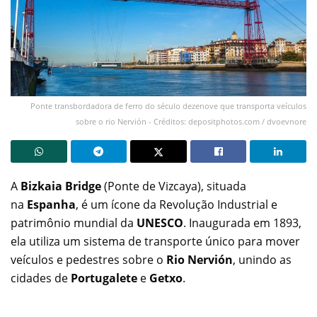
Ponte transbordadora de ferro do século dezenove que transporta veículos
sobre o rio Nervión - Créditos: depositphotos.com / dvoevnore
A
Bizkaia Bridge
(Ponte de Vizcaya), situada
na
Espanha
, é um ícone da Revolução Industrial e
patrimônio mundial da
UNESCO
. Inaugurada em 1893,
ela utiliza um sistema de transporte único para mover
veículos e pedestres sobre o
Rio Nervión
, unindo as
cidades de
Portugalete
e
Getxo
.