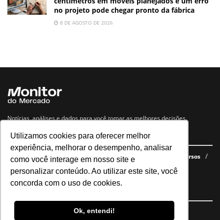
centímetros em móveis planejados e um erro
no projeto pode chegar pronto da fábrica
8 DE AGOSTO DE 2026
Notícias, análises e dados para você tomar as melhores decisões.
Utilizamos cookies para oferecer melhor
Navegue no site
experiência, melhorar o desempenho, analisar
Últimas notícias
Quem somos
E-books gratuitos
Cursos
como você interage em nosso site e
Política de privacidade
personalizar conteúdo. Ao utilizar este site, você
concorda com o uso de cookies.
Siga nossas redes
Ok, entendi!