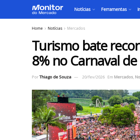
Notícias
Ferramentas
I
Home
Notícias
Mercados
Turismo bate recor
8% no Carnaval de
Por
Thiago de Souza
20/fev/2026
Em
Mercados
,
No