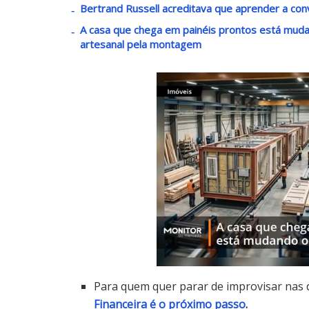
Bertrand Russell acreditava que aprender a con
A casa que chega em painéis prontos está mudan
artesanal pela montagem
Para quem quer parar de improvisar nas d
Financeira é o próximo passo
.