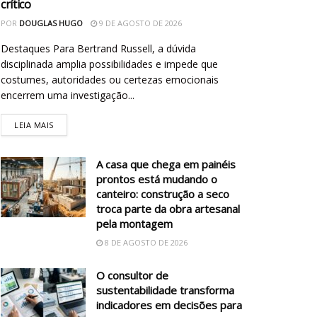
crítico
POR
DOUGLAS HUGO
9 DE AGOSTO DE 2026
Destaques Para Bertrand Russell, a dúvida
disciplinada amplia possibilidades e impede que
costumes, autoridades ou certezas emocionais
encerrem uma investigação...
LEIA MAIS
A casa que chega em painéis
prontos está mudando o
canteiro: construção a seco
troca parte da obra artesanal
pela montagem
8 DE AGOSTO DE 2026
O consultor de
sustentabilidade transforma
indicadores em decisões para