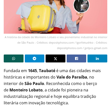
A história da cidade de Monteiro Lobato e seu pioneirismo industrial no interior
de São Paulo - Créditos: depositphotos.com / IgorVetushko - Créditos:
depositphotos.com / jprlpco.gmail.com
Fundada em
1645
,
Taubaté
é uma das cidades mais
históricas e importantes do
Vale do Paraíba
, no
interior de
São Paulo
. Reconhecida como o berço
de
Monteiro Lobato
, a cidade foi pioneira na
industrialização regional e hoje equilibra tradição
literária com inovação tecnológica.