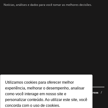
Notícias, análises e dados para você tomar as melhores decisões.
Utilizamos cookies para oferecer melhor
Navegue no site
experiência, melhorar o desempenho, analisar
Últimas notícias
Quem somos
E-books gratuitos
Cursos
como você interage em nosso site e
Política de privacidade
personalizar conteúdo. Ao utilizar este site, você
concorda com o uso de cookies.