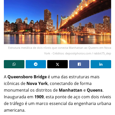
Estrutura metálica de dois níveis que conecta Manhattan ao Queens em Nova
York - Créditos: depositphotos.com / rabbit75_dep
A
Queensboro Bridge
é uma das estruturas mais
icônicas de
Nova York
, conectando de forma
monumental os distritos de
Manhattan
e
Queens
.
Inaugurada em
1909
, esta ponte de aço com dois níveis
de tráfego é um marco essencial da engenharia urbana
americana.