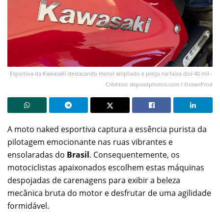
Esportiva da Kawasaki destacando motor ampliado e preço na faixa dos 40 mil -
Créditos: depositphotos.com / OceanProd
A moto naked esportiva captura a essência purista da
pilotagem emocionante nas ruas vibrantes e
ensolaradas do
Brasil
. Consequentemente, os
motociclistas apaixonados escolhem estas máquinas
despojadas de carenagens para exibir a beleza
mecânica bruta do motor e desfrutar de uma agilidade
formidável.