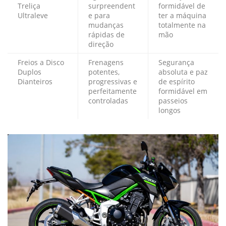
Treliça
surpreendent
formidável de
Ultraleve
e para
ter a máquina
mudanças
totalmente na
rápidas de
mão
direção
Freios a Disco
Frenagens
Segurança
Duplos
potentes,
absoluta e paz
Dianteiros
progressivas e
de espírito
perfeitamente
formidável em
controladas
passeios
longos