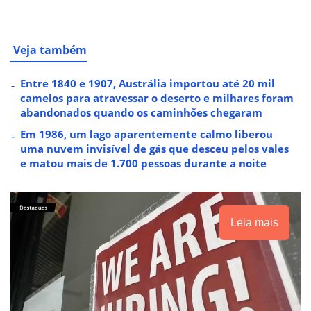
Veja também
Entre 1840 e 1907, Austrália importou até 20 mil
camelos para atravessar o deserto e milhares foram
abandonados quando os caminhões chegaram
Em 1986, um lago aparentemente calmo liberou
uma nuvem invisível de gás que desceu pelos vales
e matou mais de 1.700 pessoas durante a noite
Leia mais