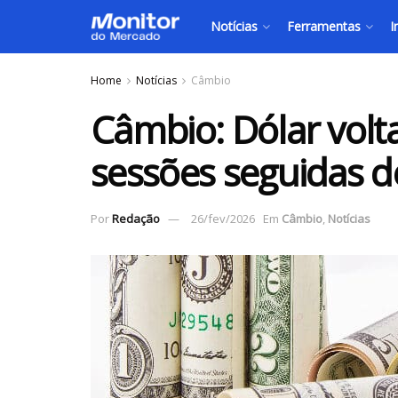
Notícias
Ferramentas
I
Home
Notícias
Câmbio
Câmbio: Dólar volta
sessões seguidas 
Por
Redação
26/fev/2026
Em
Câmbio
,
Notícias