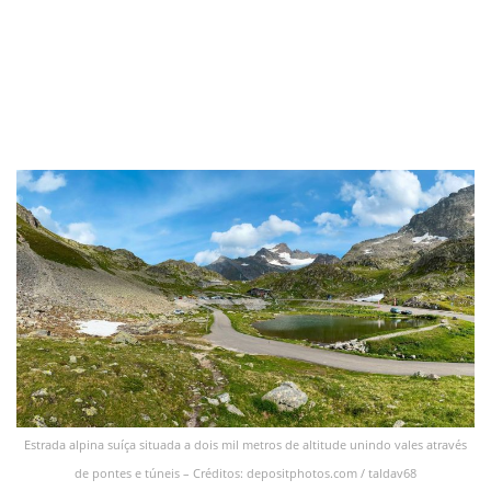
Estrada alpina suíça situada a dois mil metros de altitude unindo vales através
de pontes e túneis – Créditos: depositphotos.com / taldav68