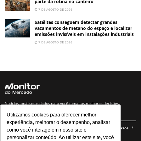
parte da rotina no canteiro
7 DE AGOSTO DE 2026
Satélites conseguem detectar grandes
vazamentos de metano do espaço e localizar
emissões invisíveis em instalações industriais
7 DE AGOSTO DE 2026
Notícias, análises e dados para você tomar as melhores decisões.
Utilizamos cookies para oferecer melhor
Navegue no site
experiência, melhorar o desempenho, analisar
Últimas notícias
Quem somos
E-books gratuitos
Cursos
como você interage em nosso site e
Política de privacidade
personalizar conteúdo. Ao utilizar este site, você