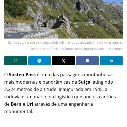
Estrada alpina suíça situada a dois mil metros de altitude unindo vales através
de pontes e túneis - Créditos: depositphotos.com / Fotoember
O
Susten Pass
é uma das passagens montanhosas
mais modernas e panorâmicas da
Suíça
, atingindo
2.224 metros de altitude. Inaugurada em 1945, a
rodovia é um marco da logística que une os cantões
de
Bern
e
Uri
através de uma engenharia
monumental.