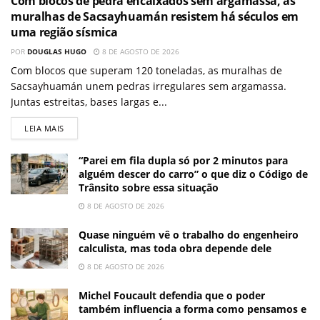
Com blocos de pedra encaixados sem argamassa, as
muralhas de Sacsayhuamán resistem há séculos em
uma região sísmica
POR
DOUGLAS HUGO
8 DE AGOSTO DE 2026
Com blocos que superam 120 toneladas, as muralhas de
Sacsayhuamán unem pedras irregulares sem argamassa.
Juntas estreitas, bases largas e...
LEIA MAIS
“Parei em fila dupla só por 2 minutos para
alguém descer do carro” o que diz o Código de
Trânsito sobre essa situação
8 DE AGOSTO DE 2026
Quase ninguém vê o trabalho do engenheiro
calculista, mas toda obra depende dele
8 DE AGOSTO DE 2026
Michel Foucault defendia que o poder
também influencia a forma como pensamos e