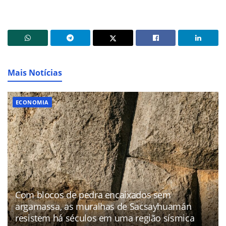
Mais Notícias
ECONOMIA
Com blocos de pedra encaixados sem
argamassa, as muralhas de Sacsayhuamán
resistem há séculos em uma região sísmica