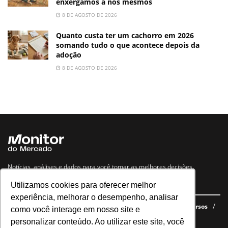
enxergamos a nós mesmos
8 DE AGOSTO DE 2026
Quanto custa ter um cachorro em 2026
somando tudo o que acontece depois da
adoção
8 DE AGOSTO DE 2026
Notícias, análises e dados para você tomar as melhores decisões.
Utilizamos cookies para oferecer melhor
Navegue no site
experiência, melhorar o desempenho, analisar
Últimas notícias
Quem somos
E-books gratuitos
Cursos
como você interage em nosso site e
Política de privacidade
personalizar conteúdo. Ao utilizar este site, você