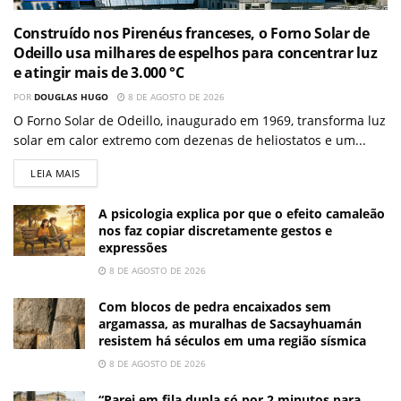
Construído nos Pirenéus franceses, o Forno Solar de
Odeillo usa milhares de espelhos para concentrar luz
e atingir mais de 3.000 °C
POR
DOUGLAS HUGO
8 DE AGOSTO DE 2026
O Forno Solar de Odeillo, inaugurado em 1969, transforma luz
solar em calor extremo com dezenas de heliostatos e um...
LEIA MAIS
A psicologia explica por que o efeito camaleão
nos faz copiar discretamente gestos e
expressões
8 DE AGOSTO DE 2026
Com blocos de pedra encaixados sem
argamassa, as muralhas de Sacsayhuamán
resistem há séculos em uma região sísmica
8 DE AGOSTO DE 2026
“Parei em fila dupla só por 2 minutos para