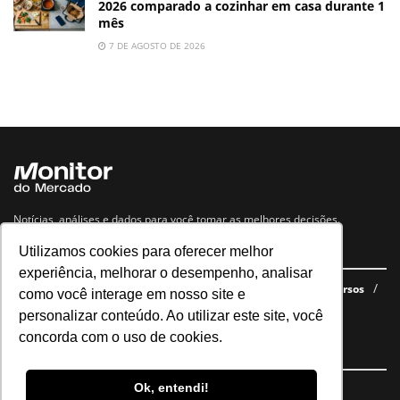
2026 comparado a cozinhar em casa durante 1
mês
7 DE AGOSTO DE 2026
Notícias, análises e dados para você tomar as melhores decisões.
Utilizamos cookies para oferecer melhor
Navegue no site
experiência, melhorar o desempenho, analisar
Últimas notícias
Quem somos
E-books gratuitos
Cursos
como você interage em nosso site e
Política de privacidade
personalizar conteúdo. Ao utilizar este site, você
concorda com o uso de cookies.
Siga nossas redes
Ok, entendi!