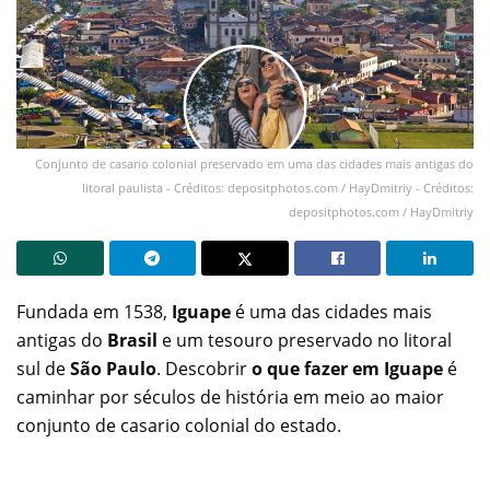
Conjunto de casario colonial preservado em uma das cidades mais antigas do
litoral paulista - Créditos: depositphotos.com / HayDmitriy - Créditos:
depositphotos.com / HayDmitriy
Fundada em 1538,
Iguape
é uma das cidades mais
antigas do
Brasil
e um tesouro preservado no litoral
sul de
São Paulo
. Descobrir
o que fazer em Iguape
é
caminhar por séculos de história em meio ao maior
conjunto de casario colonial do estado.