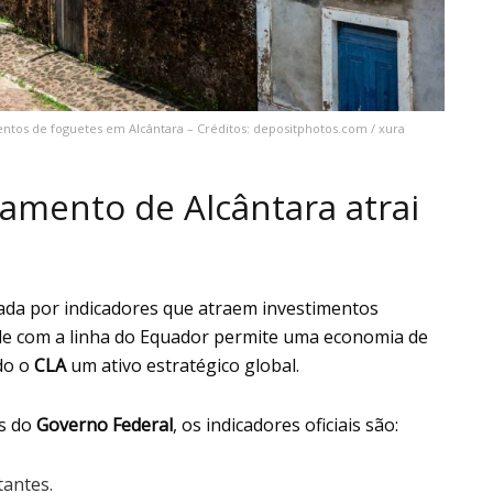
entos de foguetes em Alcântara – Créditos: depositphotos.com / xura
amento de Alcântara atrai
vada por indicadores que atraem investimentos
ade com a linha do Equador permite uma economia de
do o
CLA
um ativo estratégico global.
s do
Governo Federal
, os indicadores oficiais são:
antes.