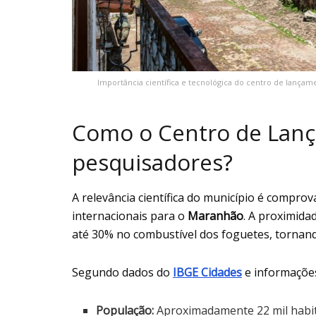
Importância científica e tecnológica do centro de lançam
Como o Centro de Lanç
pesquisadores?
A relevância científica do município é compro
internacionais para o
Maranhão
. A proximid
até 30% no combustível dos foguetes, tornan
Segundo dados do
IBGE Cidades
e informaçõe
População:
Aproximadamente 22 mil habit