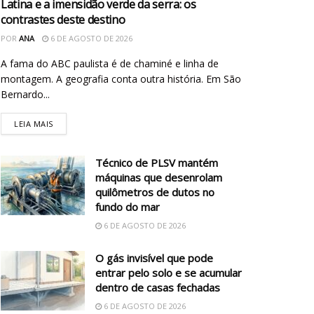
Latina e a imensidão verde da serra: os
contrastes deste destino
POR
ANA
6 DE AGOSTO DE 2026
A fama do ABC paulista é de chaminé e linha de
montagem. A geografia conta outra história. Em São
Bernardo...
LEIA MAIS
Técnico de PLSV mantém
máquinas que desenrolam
quilômetros de dutos no
fundo do mar
6 DE AGOSTO DE 2026
O gás invisível que pode
entrar pelo solo e se acumular
dentro de casas fechadas
6 DE AGOSTO DE 2026