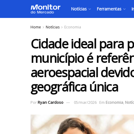
Notícias
Ferramentas
I
Home
Notícias
Economia
Cidade ideal para 
município é referê
aeroespacial devido
geográfica única
Por
Ryan Cardoso
05/mar/2026
Em
Economia
,
Notíc