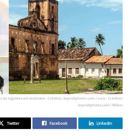
s de foguetes em Alcântara - Créditos: depositphotos.com / xura - Créditos:
depositphotos.com / Milkos
Twitter
Facebook
Linkedin