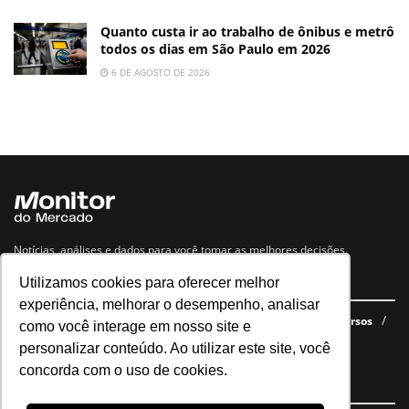
Quanto custa ir ao trabalho de ônibus e metrô
todos os dias em São Paulo em 2026
6 DE AGOSTO DE 2026
Notícias, análises e dados para você tomar as melhores decisões.
Utilizamos cookies para oferecer melhor
Navegue no site
experiência, melhorar o desempenho, analisar
Últimas notícias
Quem somos
E-books gratuitos
Cursos
como você interage em nosso site e
Política de privacidade
personalizar conteúdo. Ao utilizar este site, você
concorda com o uso de cookies.
Siga nossas redes