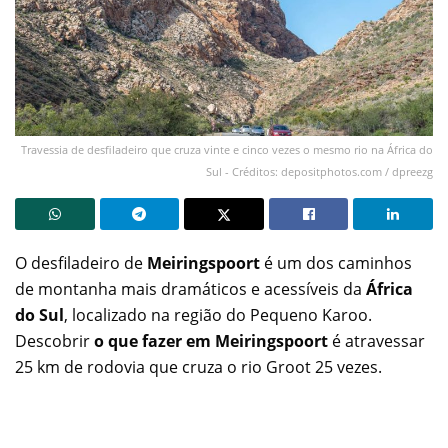
Travessia de desfiladeiro que cruza vinte e cinco vezes o mesmo rio na África do
Sul - Créditos: depositphotos.com / dpreezg
O desfiladeiro de
Meiringspoort
é um dos caminhos
de montanha mais dramáticos e acessíveis da
África
do Sul
, localizado na região do Pequeno Karoo.
Descobrir
o que fazer em Meiringspoort
é atravessar
25 km de rodovia que cruza o rio Groot 25 vezes.