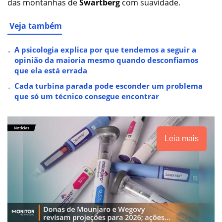
das montanhas de
Swartberg
com suavidade.
Veja também
A psicologia explica por que tendemos a seguir a
opinião da maioria mesmo quando desconfiamos
que ela está errada
Cada turbina parada pode esconder um problema
que só um técnico consegue encontrar
Leia mais