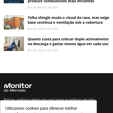
produzir combustíveis mais eficientes
5 DE AGOSTO DE 2026
Telha shingle muda o visual da casa, mas exige
base contínua e ventilação sob a cobertura
5 DE AGOSTO DE 2026
Quanto custa para colocar duplo acionamento
na descarga e gastar menos água em cada uso
5 DE AGOSTO DE 2026
Notícias, análises e dados para você tomar as melhores decisões.
Utilizamos cookies para oferecer melhor
Navegue no site