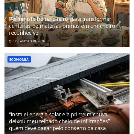
Perfumista treina o nariz para transformar
centenas de matérias-primas em um cheiro
reconhecível
6 DE AGOSTO DE 2026
ECONOMIA
“Instalei energia solar e a primeira chuva
deixou meu telhado cheio de infiltrações”
quem deve pagar pelo conserto da casa