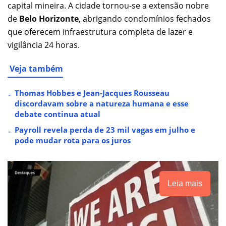
capital mineira. A cidade tornou-se a extensão nobre
de
Belo Horizonte
, abrigando condomínios fechados
que oferecem infraestrutura completa de lazer e
vigilância 24 horas.
Veja também
Thomas Hobbes e Jean-Jacques Rousseau
discordavam sobre a natureza humana e esse
debate continua atual
Payroll revela perda de 23 mil vagas em julho e
pode mudar rota para os juros
Leia mais