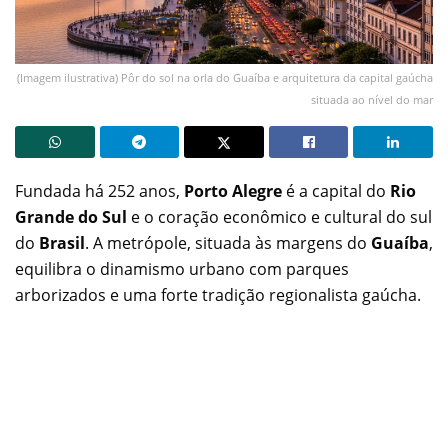
(Imagem ilustrativa) Pôr do sol na orla do Guaíba e arquitetura da capital gaúcha
situada ao nível do mar
Fundada há 252 anos,
Porto Alegre
é a capital do
Rio
Grande do Sul
e o coração econômico e cultural do sul
do
Brasil
. A metrópole, situada às margens do
Guaíba
,
equilibra o dinamismo urbano com parques
arborizados e uma forte tradição regionalista gaúcha.