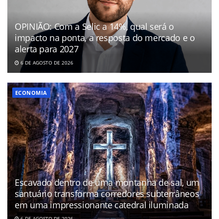
OPINIÃO: Com a Selic a 14%, qual será o
impacto na ponta, a resposta do mercado e o
alerta para 2027
6 DE AGOSTO DE 2026
ECONOMIA
Escavado dentro de uma montanha de sal, um
santuário transforma corredores subterrâneos
em uma impressionante catedral iluminada
6 DE AGOSTO DE 2026