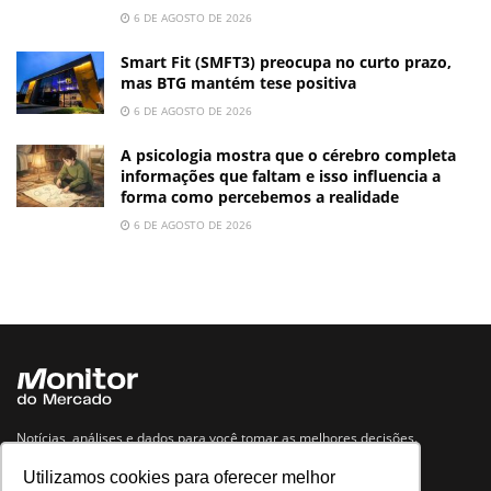
6 DE AGOSTO DE 2026
Smart Fit (SMFT3) preocupa no curto prazo,
mas BTG mantém tese positiva
6 DE AGOSTO DE 2026
A psicologia mostra que o cérebro completa
informações que faltam e isso influencia a
forma como percebemos a realidade
6 DE AGOSTO DE 2026
Notícias, análises e dados para você tomar as melhores decisões.
Utilizamos cookies para oferecer melhor
Navegue no site