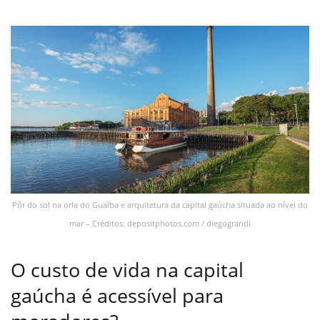
Pôr do sol na orla do Guaíba e arquitetura da capital gaúcha situada ao nível do
mar – Créditos: depositphotos.com / diegograndi
O custo de vida na capital
gaúcha é acessível para