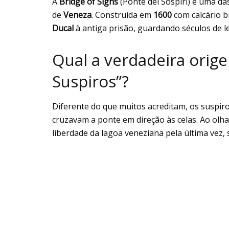
A
Bridge of Sighs
(Ponte dei Sospiri) é uma da
de
Veneza
. Construída em
1600
com calcário b
Ducal
à antiga prisão, guardando séculos de l
Qual a verdadeira ori
Suspiros”?
Diferente do que muitos acreditam, os suspir
cruzavam a ponte em direção às celas. Ao olha
liberdade da lagoa veneziana pela última vez, 