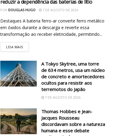
reduzir a dependência das baterias de lítio
POR
DOUGLAS HUGO
7 DE AGOSTO DE 2026
Destaques A bateria ferro-ar converte ferro metálico
em óxidos durante a descarga e reverte essa
transformação ao receber eletricidade, permitindo...
LEIA MAIS
A Tokyo Skytree, uma torre
de 634 metros, usa um núcleo
de concreto e amortecedores
ocultos para resistir aos
terremotos do Japão
7 DE AGOSTO DE 2026
Thomas Hobbes e Jean-
Jacques Rousseau
discordavam sobre a natureza
humana e esse debate