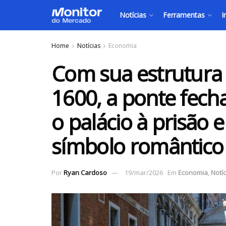
Notícias
Ferramentas
I
Home
Notícias
Economia
Com sua estrutura 
1600, a ponte fech
o palácio à prisão 
símbolo romântico
Por
Ryan Cardoso
19/mar/2026
Em
Economia
,
Notíc