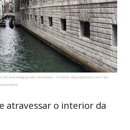
o Ducal à antiga prisão veneziana – Créditos: depositphotos.com / Jan
Kranendonk
 atravessar o interior da