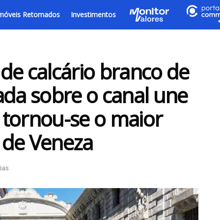
móveis Retomados
Investimentos
de calcário branco de
ada sobre o canal une
e tornou-se o maior
 de Veneza
ias