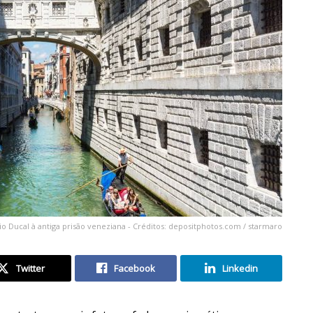
o Ducal à antiga prisão veneziana - Créditos: depositphotos.com / starmaro
Twitter
Facebook
Linkedin