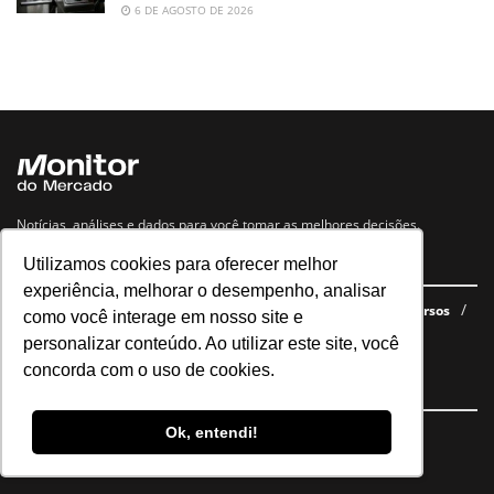
6 DE AGOSTO DE 2026
Notícias, análises e dados para você tomar as melhores decisões.
Utilizamos cookies para oferecer melhor
Navegue no site
experiência, melhorar o desempenho, analisar
Últimas notícias
Quem somos
E-books gratuitos
Cursos
como você interage em nosso site e
Política de privacidade
personalizar conteúdo. Ao utilizar este site, você
concorda com o uso de cookies.
Siga nossas redes
Ok, entendi!