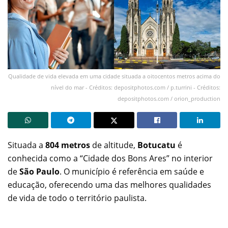
Qualidade de vida elevada em uma cidade situada a oitocentos metros acima do
nível do mar - Créditos: depositphotos.com / p.turrini - Créditos:
depositphotos.com / orion_production
Situada a
804 metros
de altitude,
Botucatu
é
conhecida como a “Cidade dos Bons Ares” no interior
de
São Paulo
. O município é referência em saúde e
educação, oferecendo uma das melhores qualidades
de vida de todo o território paulista.