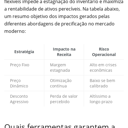
flexíveis impede a estagnação do inventário e maximiza
a rentabilidade de ativos perecíveis. Na tabela abaixo,
um resumo objetivo dos impactos gerados pelas
diferentes abordagens de precificação no mercado
moderno:
Impacto na
Risco
Estratégia
Receita
Operacional
Preço Fixo
Margem
Alto em crises
estagnada
econômicas
Preço
Otimização
Baixo se bem
Dinâmico
contínua
calibrado
Desconto
Perda de valor
Altíssimo a
Agressivo
percebido
longo prazo
Quais ferramentas garantem a