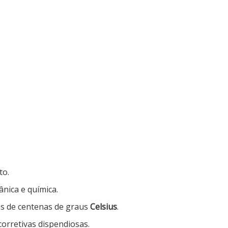
to.
ânica e química.
as de centenas de graus
Celsius
.
orretivas dispendiosas.