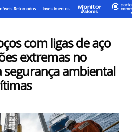
móveis Retomados
Investimentos
ços com ligas de aço
ssões extremas no
a segurança ambiental
ítimas