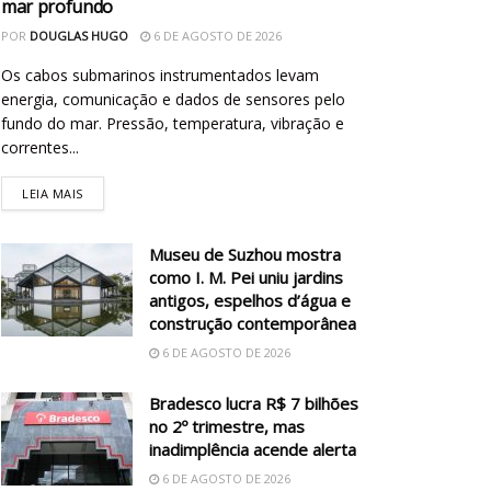
mar profundo
POR
DOUGLAS HUGO
6 DE AGOSTO DE 2026
Os cabos submarinos instrumentados levam
energia, comunicação e dados de sensores pelo
fundo do mar. Pressão, temperatura, vibração e
correntes...
LEIA MAIS
Museu de Suzhou mostra
como I. M. Pei uniu jardins
antigos, espelhos d’água e
construção contemporânea
6 DE AGOSTO DE 2026
Bradesco lucra R$ 7 bilhões
no 2º trimestre, mas
inadimplência acende alerta
6 DE AGOSTO DE 2026