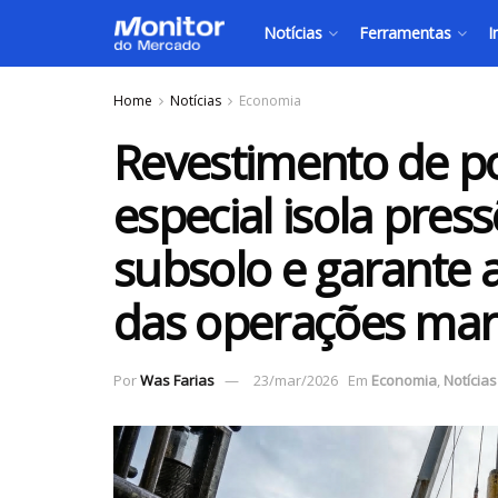
Notícias
Ferramentas
I
Home
Notícias
Economia
Revestimento de po
especial isola pre
subsolo e garante 
das operações mar
Por
Was Farias
23/mar/2026
Em
Economia
,
Notícias