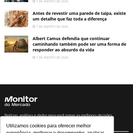
7 DE AGOSTO DE 2026
Antes de revestir uma parede de taipa, existe
um detalhe que faz toda a diferença
7 DE AGOSTO DE 2026
Albert Camus defendia que continuar
caminhando também pode ser uma forma de
responder ao absurdo da vida
7 DE AGOSTO DE 2026
Notícias, análises e dados para você tomar as melhores decisões.
Utilizamos cookies para oferecer melhor
Navegue no site
experiência, melhorar o desempenho, analisar