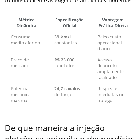
combustão frente às exigências ambientais modernas.
Métrica
Especificação
Vantagem
Dinâmica
Oficial
Prática Direta
Consumo
39 km/l
Baixo custo
médio aferido
constantes
operacional
diário
Preço de
R$ 23.000
Acesso
mercado
tabelados
financeiro
amplamente
facilitado
Potência
24,7 cavalos
Respostas
mecânica
de força
imediatas no
máxima
tráfego
De que maneira a injeção
eletrônica aniquila o desperdício