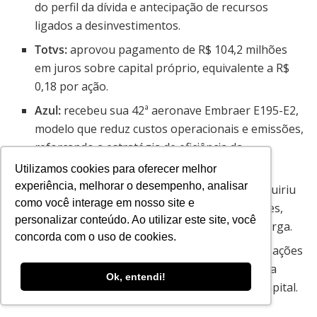
do perfil da dívida e antecipação de recursos
ligados a desinvestimentos.
Totvs:
aprovou pagamento de R$ 104,2 milhões
em juros sobre capital próprio, equivalente a R$
0,18 por ação.
Azul:
recebeu sua 42ª aeronave Embraer E195-E2,
modelo que reduz custos operacionais e emissões,
reforçando a estratégia de eficiência da
companhia.
Utilizamos cookies para oferecer melhor
experiência, melhorar o desempenho, analisar
Claro / Desktop:
a controladora da Claro adquiriu
como você interage em nosso site e
73,01% da Desktop por cerca de R$ 2,4 bilhões,
personalizar conteúdo. Ao utilizar este site, você
ampliando presença no mercado de banda larga.
concorda com o uso de cookies.
Zamp:
aprovou proposta de grupamento de ações
de 1.000 para 1 com o objetivo de simplificar a
Ok, entendi!
estrutura acionária após o fechamento de capital.