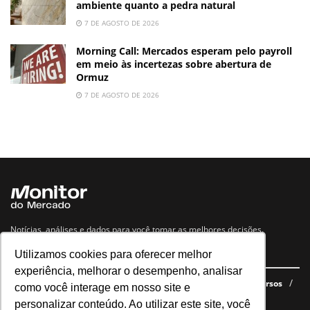
ambiente quanto a pedra natural
7 DE AGOSTO DE 2026
Morning Call: Mercados esperam pelo payroll
em meio às incertezas sobre abertura de
Ormuz
7 DE AGOSTO DE 2026
Notícias, análises e dados para você tomar as melhores decisões.
Utilizamos cookies para oferecer melhor
Navegue no site
experiência, melhorar o desempenho, analisar
Últimas notícias
Quem somos
E-books gratuitos
Cursos
como você interage em nosso site e
Política de privacidade
personalizar conteúdo. Ao utilizar este site, você