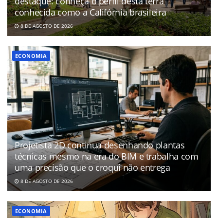
destaque: conheça o perfil desta terra
conhecida como a Califórnia brasileira
8 DE AGOSTO DE 2026
ECONOMIA
Projetista 2D continua desenhando plantas
técnicas mesmo na era do BIM e trabalha com
uma precisão que o croqui não entrega
8 DE AGOSTO DE 2026
ECONOMIA