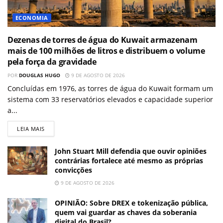
ECONOMIA
Dezenas de torres de água do Kuwait armazenam
mais de 100 milhões de litros e distribuem o volume
pela força da gravidade
POR
DOUGLAS HUGO
9 DE AGOSTO DE 2026
Concluídas em 1976, as torres de água do Kuwait formam um
sistema com 33 reservatórios elevados e capacidade superior
a...
LEIA MAIS
John Stuart Mill defendia que ouvir opiniões
contrárias fortalece até mesmo as próprias
convicções
9 DE AGOSTO DE 2026
OPINIÃO: Sobre DREX e tokenização pública,
quem vai guardar as chaves da soberania
digital do Brasil?