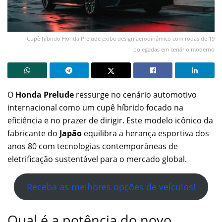
Cupê híbrido Honda Prelude exibe design aerodinâmico com rodas de 19
polegadas em cenário moderno
O
Honda Prelude
ressurge no cenário automotivo
internacional como um cupê híbrido focado na
eficiência e no prazer de dirigir. Este modelo icônico da
fabricante do
Japão
equilibra a herança esportiva dos
anos 80 com tecnologias contemporâneas de
eletrificação sustentável para o mercado global.
Receba as melhores opções de veículos!
Qual é a potência do novo