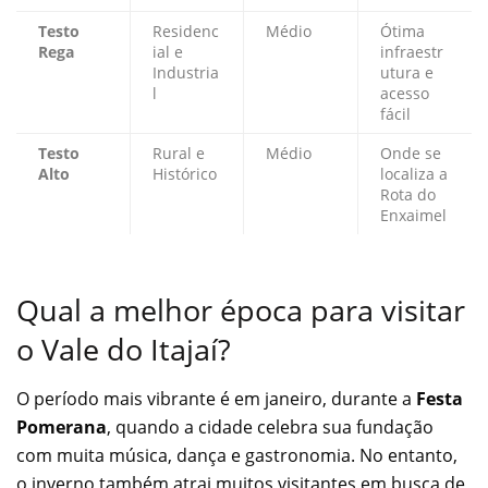
Testo
Residenc
Médio
Ótima
Rega
ial e
infraestr
Industria
utura e
l
acesso
fácil
Testo
Rural e
Médio
Onde se
Alto
Histórico
localiza a
Rota do
Enxaimel
Qual a melhor época para visitar
o Vale do Itajaí?
O período mais vibrante é em janeiro, durante a
Festa
Pomerana
, quando a cidade celebra sua fundação
com muita música, dança e gastronomia. No entanto,
o inverno também atrai muitos visitantes em busca de