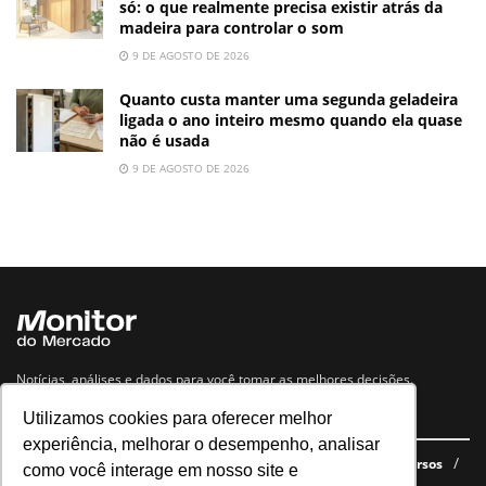
só: o que realmente precisa existir atrás da
madeira para controlar o som
9 DE AGOSTO DE 2026
Quanto custa manter uma segunda geladeira
ligada o ano inteiro mesmo quando ela quase
não é usada
9 DE AGOSTO DE 2026
Notícias, análises e dados para você tomar as melhores decisões.
Utilizamos cookies para oferecer melhor
Navegue no site
experiência, melhorar o desempenho, analisar
Últimas notícias
Quem somos
E-books gratuitos
Cursos
como você interage em nosso site e