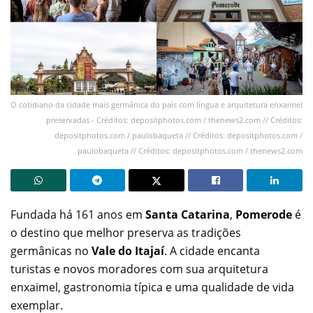
O cotidiano da cidade mais germânica do país com língua e arquitetura enxaimel
preservadas - Créditos: depositphotos.com / thenews2.com // Créditos:
depositphotos.com / paulobaqueta // Créditos: depositphotos.com /
paulobaqueta // Créditos: depositphotos.com / thenews2.com
Fundada há 161 anos em
Santa Catarina
,
Pomerode
é
o destino que melhor preserva as tradições
germânicas no
Vale do Itajaí
. A cidade encanta
turistas e novos moradores com sua arquitetura
enxaimel, gastronomia típica e uma qualidade de vida
exemplar.