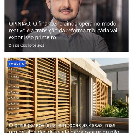
OPINIÃO: O financeiro ainda opera no modo
reativo e a transição da reforma tributária vai
expor isso primeiro
9 DE AGOSTO DE 2026
IMÓVEIS
O brise parece igual em todas as casas, mas
um detalhe decide se ele barra o calor ou não