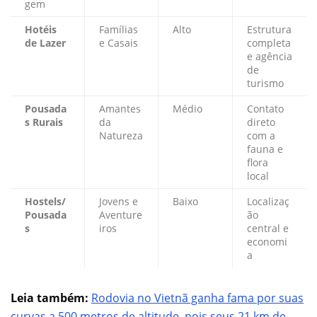
gem
Hotéis
Famílias
Alto
Estrutura
de Lazer
e Casais
completa
e agência
de
turismo
Pousada
Amantes
Médio
Contato
s Rurais
da
direto
Natureza
com a
fauna e
flora
local
Hostels/
Jovens e
Baixo
Localizaç
Pousada
Aventure
ão
s
iros
central e
economi
a
Leia também:
Rodovia no Vietnã ganha fama por suas
curvas a 500 metros de altitude, pois seus 21 km de