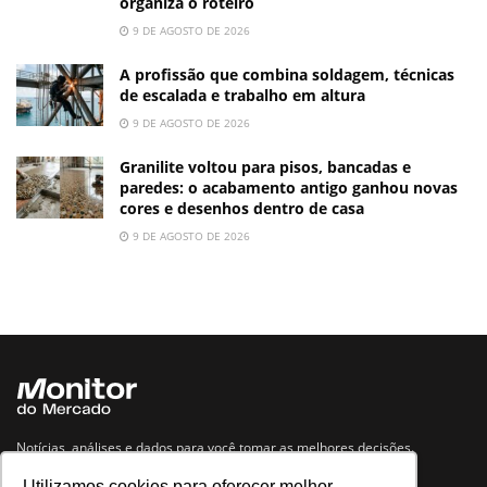
organiza o roteiro
9 DE AGOSTO DE 2026
A profissão que combina soldagem, técnicas
de escalada e trabalho em altura
9 DE AGOSTO DE 2026
Granilite voltou para pisos, bancadas e
paredes: o acabamento antigo ganhou novas
cores e desenhos dentro de casa
9 DE AGOSTO DE 2026
Notícias, análises e dados para você tomar as melhores decisões.
Utilizamos cookies para oferecer melhor