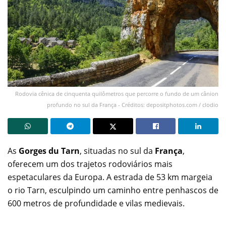
Rodovia cênica de cinquenta quilômetros que percorre o fundo de um cânion
profundo no sul da França - Créditos: depositphotos.com / clodio
As
Gorges du Tarn
, situadas no sul da
França
,
oferecem um dos trajetos rodoviários mais
espetaculares da Europa. A estrada de 53 km margeia
o rio Tarn, esculpindo um caminho entre penhascos de
600 metros de profundidade e vilas medievais.