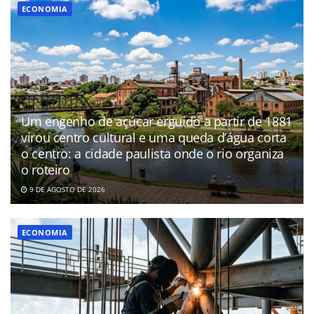
ECONOMIA
Um engenho de açúcar erguido a partir de 1881
virou centro cultural e uma queda d’água corta
o centro: a cidade paulista onde o rio organiza
o roteiro
9 DE AGOSTO DE 2026
ECONOMIA