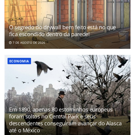
O segredo do drywall bem feito está no que
fica escondido dentro da parede!
7 DE AGOSTO DE 2026
ECONOMIA
Em 1890, apenas 80 estorninhos europeus
foram soltos no Central Park e seus
descendentes conseguiram avançar do Alasca
até o México