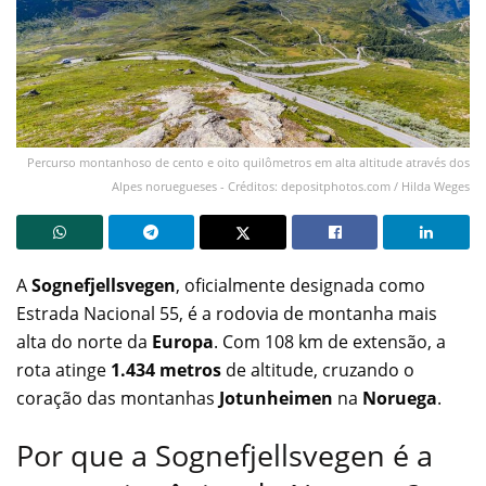
Percurso montanhoso de cento e oito quilômetros em alta altitude através dos
Alpes noruegueses - Créditos: depositphotos.com / Hilda Weges
A
Sognefjellsvegen
, oficialmente designada como
Estrada Nacional 55, é a rodovia de montanha mais
alta do norte da
Europa
. Com 108 km de extensão, a
rota atinge
1.434 metros
de altitude, cruzando o
coração das montanhas
Jotunheimen
na
Noruega
.
Por que a Sognefjellsvegen é a