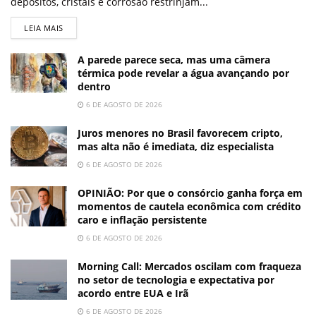
depósitos, cristais e corrosão restrinjam...
LEIA MAIS
A parede parece seca, mas uma câmera
térmica pode revelar a água avançando por
dentro
6 DE AGOSTO DE 2026
Juros menores no Brasil favorecem cripto,
mas alta não é imediata, diz especialista
6 DE AGOSTO DE 2026
OPINIÃO: Por que o consórcio ganha força em
momentos de cautela econômica com crédito
caro e inflação persistente
6 DE AGOSTO DE 2026
Morning Call: Mercados oscilam com fraqueza
no setor de tecnologia e expectativa por
acordo entre EUA e Irã
6 DE AGOSTO DE 2026