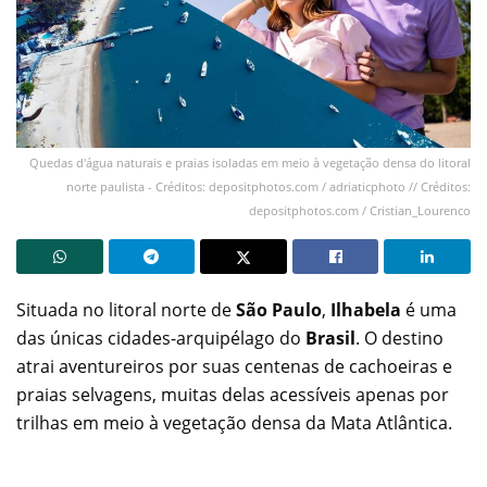
Quedas d'água naturais e praias isoladas em meio à vegetação densa do litoral
norte paulista - Créditos: depositphotos.com / adriaticphoto // Créditos:
depositphotos.com / Cristian_Lourenco
Situada no litoral norte de
São Paulo
,
Ilhabela
é uma
das únicas cidades-arquipélago do
Brasil
. O destino
atrai aventureiros por suas centenas de cachoeiras e
praias selvagens, muitas delas acessíveis apenas por
trilhas em meio à vegetação densa da Mata Atlântica.