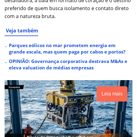
desafiadora, a baía em formato de coração é o destino
preferido de quem busca isolamento e contato direto
com a natureza bruta.
Veja também
Parques eólicos no mar prometem energia em
grande escala, mas quem paga por cabos e portos?
OPINIÃO: Governança corporativa destrava M&As e
eleva valuation de médias empresas
Leia mais