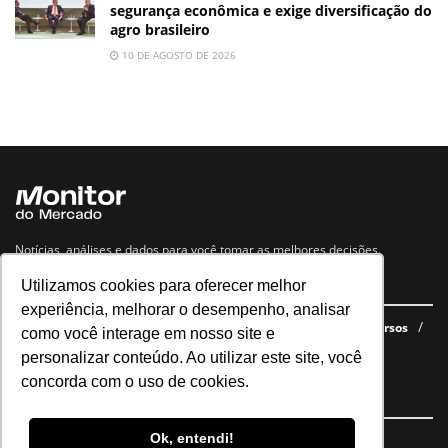
segurança econômica e exige diversificação do
agro brasileiro
10 DE AGOSTO DE 2026
Notícias, análises e dados para você tomar as melhores decisões.
Utilizamos cookies para oferecer melhor
Navegue no site
experiência, melhorar o desempenho, analisar
Últimas notícias
Quem somos
E-books gratuitos
Cursos
como você interage em nosso site e
Política de privacidade
personalizar conteúdo. Ao utilizar este site, você
concorda com o uso de cookies.
Siga nossas redes
Ok, entendi!