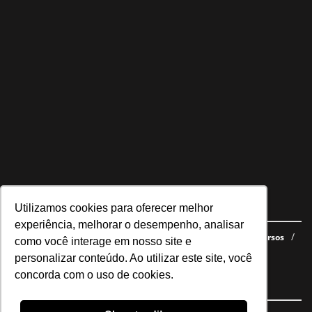
Utilizamos cookies para oferecer melhor
Navegue no site
experiência, melhorar o desempenho, analisar
Últimas notícias
Quem somos
E-books gratuitos
Cursos
como você interage em nosso site e
Política de privacidade
personalizar conteúdo. Ao utilizar este site, você
concorda com o uso de cookies.
Siga nossas redes