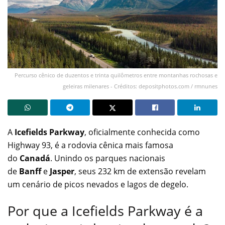
Percurso cênico de duzentos e trinta quilômetros entre montanhas rochosas e
geleiras milenares - Créditos: depositphotos.com / rmnunes
A
Icefields Parkway
, oficialmente conhecida como
Highway 93, é a rodovia cênica mais famosa
do
Canadá
. Unindo os parques nacionais
de
Banff
e
Jasper
, seus 232 km de extensão revelam
um cenário de picos nevados e lagos de degelo.
Por que a Icefields Parkway é a