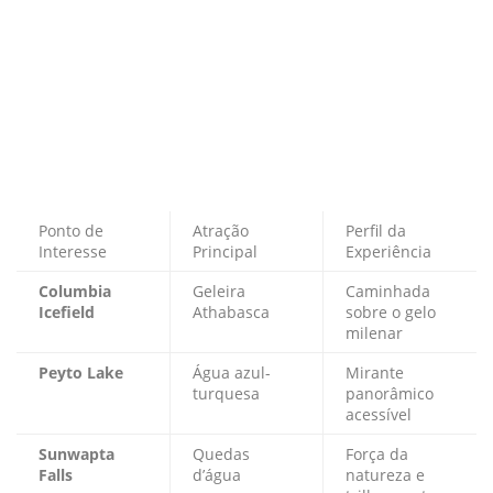
Ponto de
Atração
Perfil da
Interesse
Principal
Experiência
Columbia
Geleira
Caminhada
Icefield
Athabasca
sobre o gelo
milenar
Peyto Lake
Água azul-
Mirante
turquesa
panorâmico
acessível
Sunwapta
Quedas
Força da
Falls
d’água
natureza e