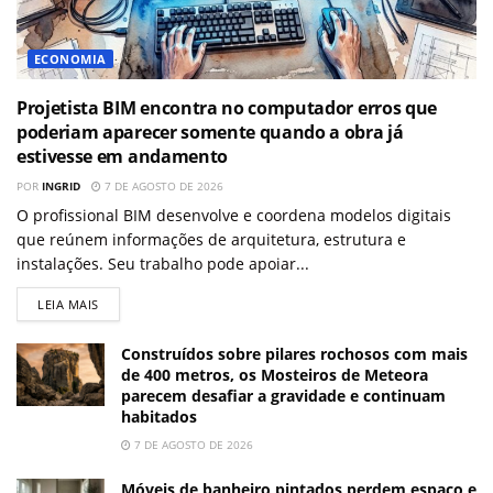
ECONOMIA
Projetista BIM encontra no computador erros que
poderiam aparecer somente quando a obra já
estivesse em andamento
POR
INGRID
7 DE AGOSTO DE 2026
O profissional BIM desenvolve e coordena modelos digitais
que reúnem informações de arquitetura, estrutura e
instalações. Seu trabalho pode apoiar...
LEIA MAIS
Construídos sobre pilares rochosos com mais
de 400 metros, os Mosteiros de Meteora
parecem desafiar a gravidade e continuam
habitados
7 DE AGOSTO DE 2026
Móveis de banheiro pintados perdem espaço e