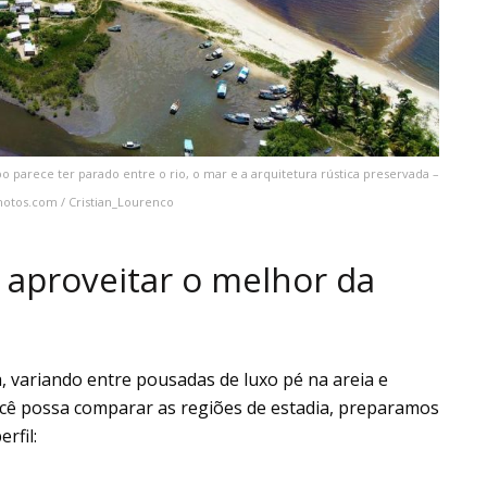
 parece ter parado entre o rio, o mar e a arquitetura rústica preservada –
hotos.com / Cristian_Lourenco
aproveitar o melhor da
, variando entre pousadas de luxo pé na areia e
ocê possa comparar as regiões de estadia, preparamos
rfil: