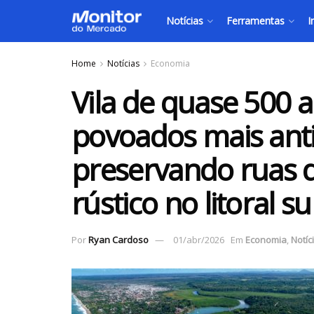
Notícias
Ferramentas
I
Home
Notícias
Economia
Vila de quase 500 
povoados mais anti
preservando ruas d
rústico no litoral s
Por
Ryan Cardoso
01/abr/2026
Em
Economia
,
Notíc