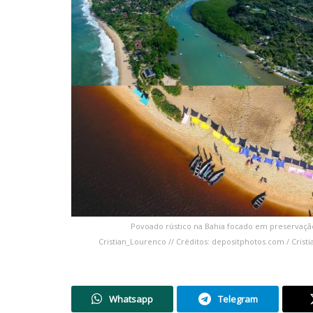
Povoado rústico na Bahia focado em preservação 
Cristian_Lourenco // Créditos: depositphotos.com / Crist
Whatsapp
Telegram