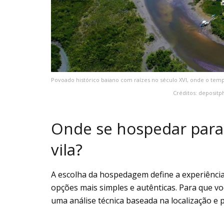
Povoado histórico baiano com raízes no século XVI, onde o tempo
Créditos: depositp
Onde se hospedar para 
vila?
A escolha da hospedagem define a experiência
opções mais simples e autênticas. Para que v
uma análise técnica baseada na localização e pe