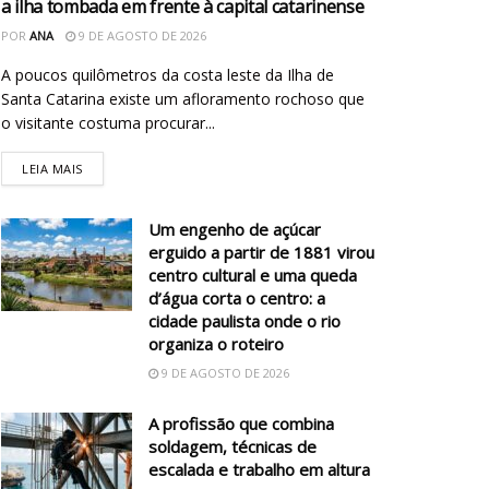
a ilha tombada em frente à capital catarinense
POR
ANA
9 DE AGOSTO DE 2026
A poucos quilômetros da costa leste da Ilha de
Santa Catarina existe um afloramento rochoso que
o visitante costuma procurar...
LEIA MAIS
Um engenho de açúcar
erguido a partir de 1881 virou
centro cultural e uma queda
d’água corta o centro: a
cidade paulista onde o rio
organiza o roteiro
9 DE AGOSTO DE 2026
A profissão que combina
soldagem, técnicas de
escalada e trabalho em altura